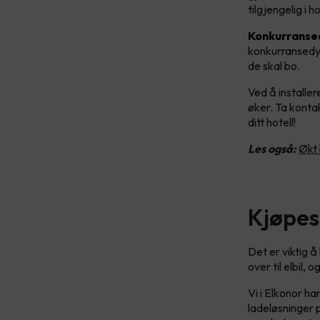
tilgjengelig i 
Konkurranse
konkurransedyk
de skal bo.
Ved å installe
øker. Ta kontak
ditt hotell!
Les også:
Økt 
Kjøpes
Det er viktig 
over til elbil,
Vi i Elkonor h
ladeløsninger p