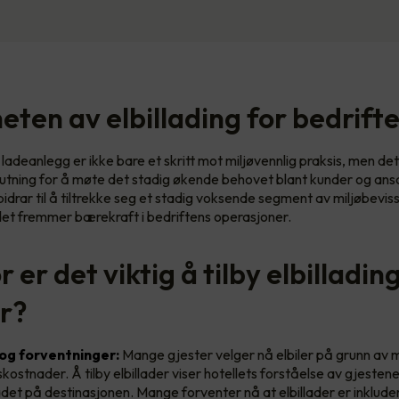
eten av elbillading for bedrift
 ladeanlegg er ikke bare et skritt mot miljøvennlig praksis, men de
lutning for å møte det stadig økende behovet blant kunder og ansa
idrar til å tiltrekke seg et stadig voksende segment av miljøbevis
et fremmer bærekraft i bedriftens operasjoner.
 er det viktig å tilby elbilladin
er?
g forventninger:
Mange gjester velger nå elbiler på grunn av m
skostnader. Å tilby elbillader viser hotellets forståelse av gjesten
det på destinasjonen. Mange forventer nå at elbillader er inkluder