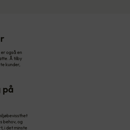
er
t er også en
tte. Å tilby
ste kunder,
g på
iljøbevissthet
es behov, og
t, i det minste