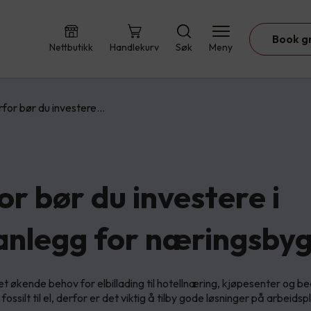
Book g
Nettbutikk
Handlekurv
Søk
Meny
for bør du investere…
r bør du investere i
anlegg for næringsby
et økende behov for elbillading til hotellnæring, kjøpesenter og be
 fossilt til el, derfor er det viktig å tilby gode løsninger på arbeidsp