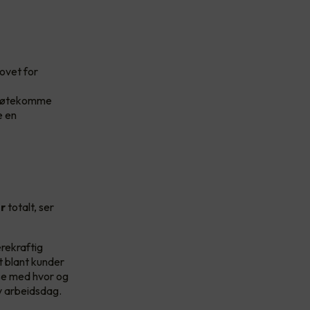
hovet for
å imøtekomme
e en
er
totalt, ser
ærekraftig
t blant kunder
sse med hvor og
iv arbeidsdag.