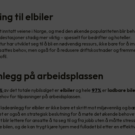
ing til elbiler
kt inntatt veiene i Norge, og med den økende populariteten blir be
adestasjoner stadig mer viktig – spesielt for bedrifter og hoteller.
ur har utviklet seg til å bli en nødvendig ressurs, ikke bare for 
sattes behov, men også for å redusere driftskostnader og fremm
fil.
legg på arbeidsplassen
 %
av det totale nybilsalget er
elbiler
og hele
97%
er
ladbare bil
ehov for tilpasninger på arbeidsplassen.
 ladeanlegg for elbiler er ikke bare et skritt mot miljøvennlig og b
et er også en strategisk beslutning for å møte det økende behove
 blir lettere for ansatte å ta seg til og fra jobb uten å måtte stre
e bilen, og de kan trygt kjøre hjem med fulladet bil etter en effekt