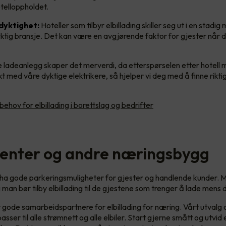
hotelloppholdet.
dyktighet:
Hoteller som tilbyr elbillading skiller seg ut i en stadig
tig bransje. Det kan være en avgjørende faktor for gjester når d
re ladeanlegg skaper det merverdi, da etterspørselen etter hotell m
t med våre dyktige elektrikere, så hjelper vi deg med å finne riktig
behov for elbillading i borettslag og bedrifter
enter og andre næringsbygg
å ha gode parkeringsmuligheter for gjester og handlende kunder. 
 og man bør tilby elbillading til de gjestene som trenger å lade mens
ar gode samarbeidspartnere for elbillading for næring. Vårt utvalg 
asser til alle strømnett og alle elbiler. Start gjerne smått og utvid 