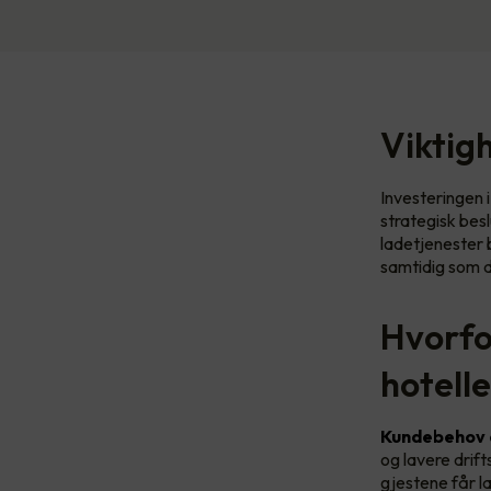
Viktigh
Investeringen i
strategisk bes
ladetjenester b
samtidig som d
Hvorfor
hotell
Kundebehov o
og lavere drift
gjestene får la