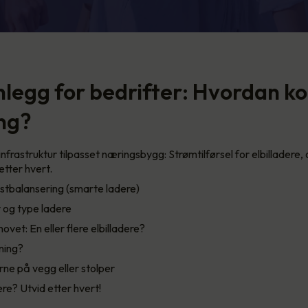
legg for bedrifter: Hvordan 
ang?
 infrastruktur tilpasset næringsbygg: Strømtilførsel for elbilladere
etter hvert.
astbalansering (smarte ladere)
 og type ladere
ovet: En eller flere elbilladere?
ning?
ne på vegg eller stolper
ere? Utvid etter hvert!