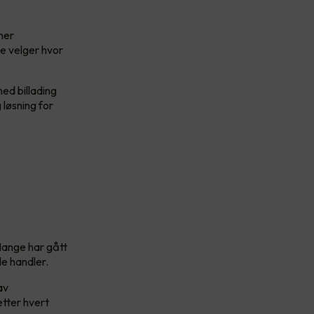
 mer
e velger hvor
ed billading
 løsning for
Mange har gått
 de handler.
av
etter hvert