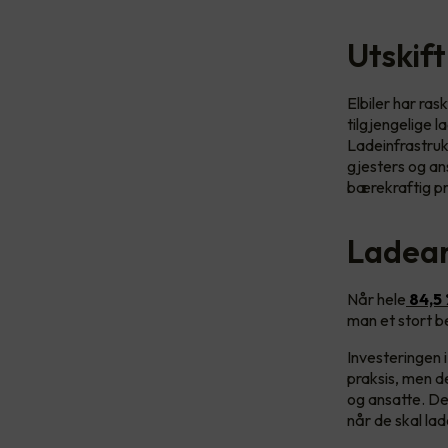
Utskift
Elbiler har ras
tilgjengelige l
Ladeinfrastrukt
gjesters og an
bærekraftig pro
Ladean
Når hele
84,5
man et stort b
Investeringen i
praksis, men d
og ansatte. Det
når de skal lad