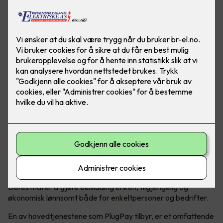
PlugPay er en kompetent og sikker løsning for deg som
trenger administrasjon og daglig drift av ladeanlegget - så
slipper du å tenke på det!
En komplett operatør av ladeanlegg
Hvem er PlugPay?
PlugPay er en norsk ladeoperatør som
spesialiserer seg på administrering av ladeanlegg for elbiler.
Deres mål er å gjøre elbillading enkelt, tilgjengelig og
økonomisk lønnsomt både for enkeltpersoner og bedrifter.
En av hovedtjenestene som PlugPay tilbyr, er et omfattende