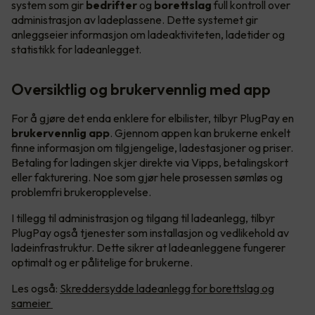
system som gir
bedrifter
og
borettslag
full kontroll over
administrasjon av ladeplassene. Dette systemet gir
anleggseier informasjon om ladeaktiviteten, ladetider og
statistikk for ladeanlegget.
Oversiktlig og brukervennlig med app
For å gjøre det enda enklere for elbilister, tilbyr PlugPay en
brukervennlig app
. Gjennom appen kan brukerne enkelt
finne informasjon om tilgjengelige, ladestasjoner og priser.
Betaling for ladingen skjer direkte via Vipps, betalingskort
eller fakturering. Noe som gjør hele prosessen sømløs og
problemfri brukeropplevelse.
I tillegg til administrasjon og tilgang til ladeanlegg, tilbyr
PlugPay også tjenester som installasjon og vedlikehold av
ladeinfrastruktur. Dette sikrer at ladeanleggene fungerer
optimalt og er pålitelige for brukerne.
Les også:
Skreddersydde ladeanlegg for borettslag og
sameier