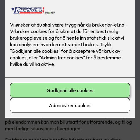
En trygg og mer komfortabel vinter
I Norge har vi et ganske tøft vinterklima. Med mye snø og is
på eiendommen kan man bli utsatt for utfordrende, og til og
med farlige situasjoner i hverdagen.