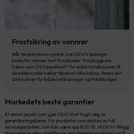
Frostsikring av vannrør
Når temperaturen synker, kan DEVI’s løsninger
beskytte vannrør mot frostskader. Fra pluggbare
kabler som DEVIpipeheat™ for enkle installasjoner til
skreddersydde kabler tilpasset ulike behov, finnes det
alternativer for både helårsboliger og fritidsboliger.
Markedets beste garantier
Et annet aspekt som gjør DEVI til et trygt valg, er
garantibetingelsene. For produkter som dekkes av full
servicegarantien, som kan være opptil 20 år, vil DEVI i tillegg
til reparasjon eller utskifting av det defekte produktet også