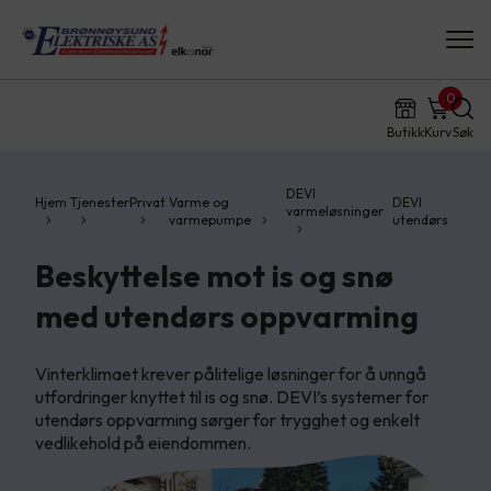
0
Butikk
Kurv
Søk
DEVI
Hjem
Tjenester
Privat
Varme og
DEVI
varmeløsninger
varmepumpe
utendørs
Beskyttelse mot is og snø
med utendørs oppvarming
Vinterklimaet krever pålitelige løsninger for å unngå
utfordringer knyttet til is og snø. DEVI’s systemer for
utendørs oppvarming sørger for trygghet og enkelt
vedlikehold på eiendommen.