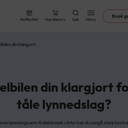
Book g
Nettbutikk
Handlekurv
Søk
Meny
elbilen din klargjort…
elbilen din klargjort f
tåle lynnedslag?
g overspenningsvern til elektronisk utstyr kan du unngå store kostn