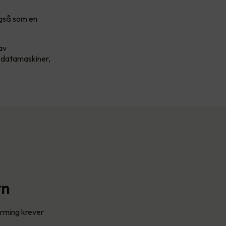
også som en
av
, datamaskiner,
rn
orming krever