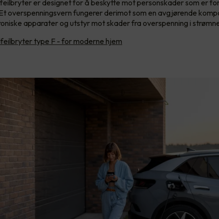
dfeilbryter er designet for å beskytte mot personskader som er fo
l. Et overspenningsvern fungerer derimot som en avgjørende komp
roniske apparater og utstyr mot skader fra overspenning i strømne
feilbryter type F - for moderne hjem