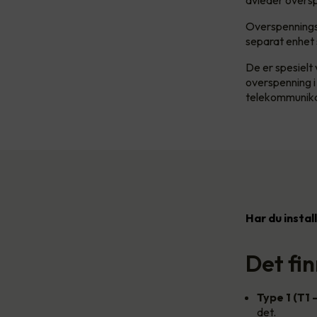
avleder oversp
Overspenningsv
separat enhet s
De er spesielt
overspenning i
telekommunikasj
Har du instal
Det fi
Type 1 (T1 
det.