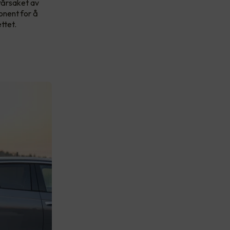
rårsaket av
onent for å
ttet.