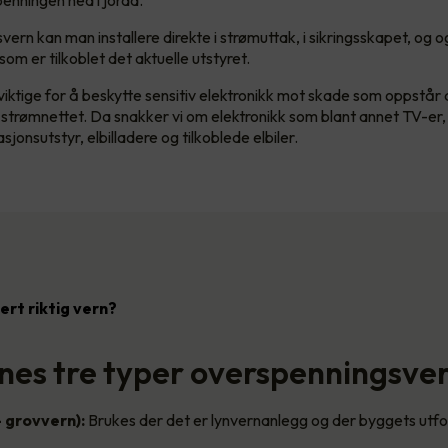
enningen ned i jorda.
ern kan man installere direkte i strømuttak, i sikringsskapet, og 
om er tilkoblet det aktuelle utstyret.
 viktige for å beskytte sensitiv elektronikk mot skade som oppstår 
 strømnettet. Da snakker vi om elektronikk som blant annet TV-er
onsutstyr, elbilladere og tilkoblede elbiler.
lert riktig vern?
nnes tre typer overspenningsve
– grovvern):
Brukes der det er lynvernanlegg og der byggets utf