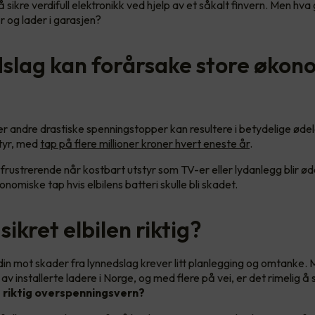
sikre verdifull elektronikk ved hjelp av et såkalt finvern. Men hva
r og lader i garasjen?
slag kan forårsake store økon
er andre drastiske spenningstopper kan resultere i betydelige øde
styr, med
tap på flere millioner kroner hvert eneste år
.
frustrerende når kostbart utstyr som TV-er eller lydanlegg blir ød
onomiske tap hvis elbilens batteri skulle bli skadet.
sikret elbilen riktig?
 din mot skader fra lynnedslag krever litt planlegging og omtanke.
v installerte ladere i Norge, og med flere på vei, er det rimelig å
g riktig overspenningsvern?