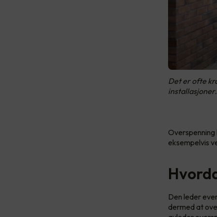
Det er ofte kr
installasjoner.
Overspenning k
eksempelvis ved
Hvorda
Den leder even
dermed at ove