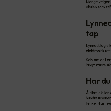
Mange velger å 
elbilen som stå
Lynned
tap
Lynnedslag ell
elektronisk ut
Selv om det er 
langt større øk
Har du 
Å sikre elbilen
hundretusener a
tenke:
Har je