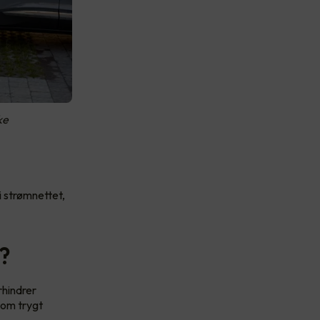
ke
i strømnettet,
n?
rhindrer
som trygt