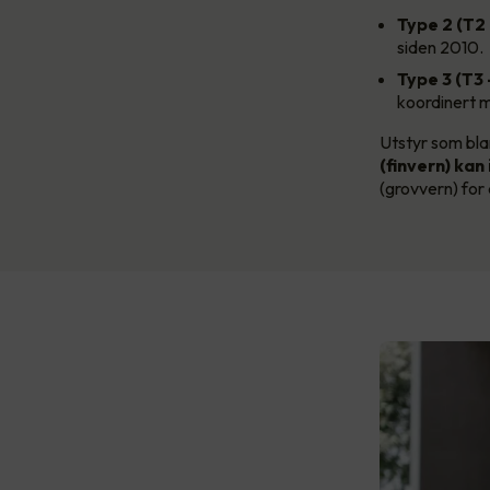
Type 2 (T2
siden 2010.
Type 3 (T3 
koordinert m
Utstyr som bla
(finvern) kan
(grovvern) for 