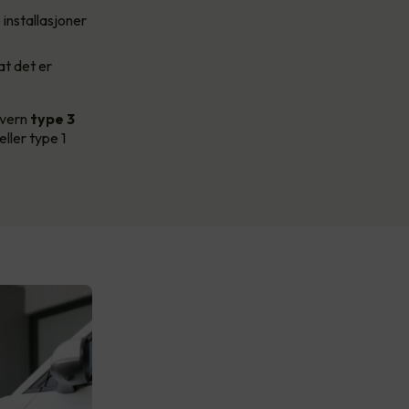
 installasjoner
at det er
svern
type 3
ller type 1