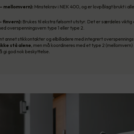
 – mellomvern):
Minstekrav i NEK 400, og er lovpålagt brukt i alle
– finvern):
Brukes til ekstra følsomt utstyr. Det er særdeles viktig 
ed overspenningsvern type 1 eller type 2.
nt annet stikkontakter og elbilladere med integrert overspenning
 ikke stå alene
, men må koordineres med et type 2 (mellomvern) e
å gi god nok beskyttelse.