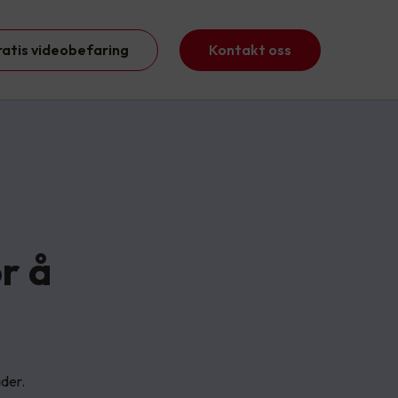
ratis videobefaring
Kontakt oss
or å
ader.