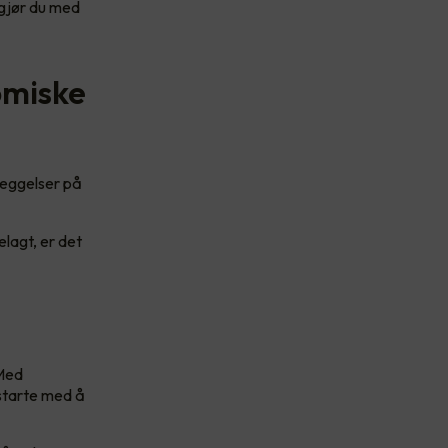
 gjør du med
omiske
leggelser på
elagt, er det
 Med
 starte med å