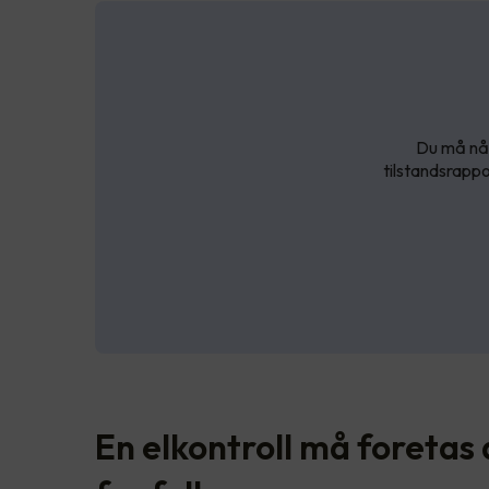
Du må nå 
tilstandsrappo
En elkontroll må foretas 