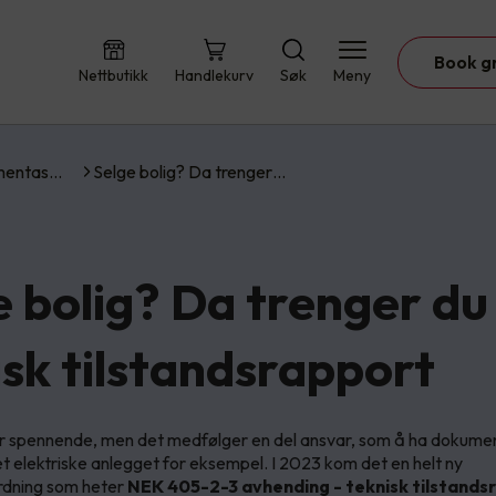
Book g
Nettbutikk
Handlekurv
Søk
Meny
umentas…
Selge bolig? Da trenger…
e bolig? Da trenger du
isk tilstandsrapport
er spennende, men det medfølger en del ansvar, som å ha dokume
det elektriske anlegget for eksempel. I 2023 kom det en helt ny
ordning som heter
NEK 405-2-3 avhending - teknisk tilstand