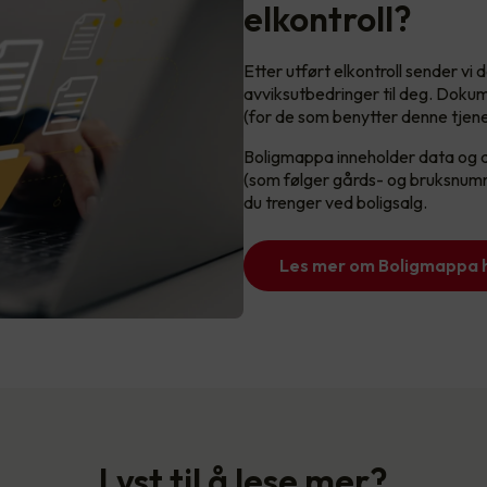
elkontroll?
Etter utført elkontroll sender v
avviksutbedringer til deg. Dokum
(for de som benytter denne tjen
Boligmappa inneholder data og dok
(som følger gårds- og bruksnumm
du trenger ved boligsalg.
Les mer om Boligmappa 
Lyst til å lese mer?