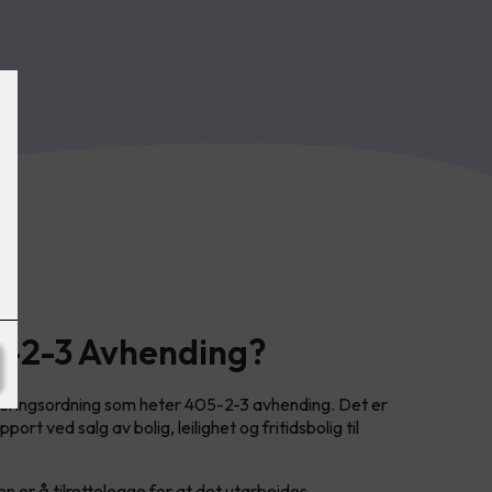
5-2-3 Avhending?
iseringsordning som heter 405-2-3 avhending. Det er
port ved salg av bolig, leilighet og fritidsbolig til
er å tilrettelegge for at det utarbeides