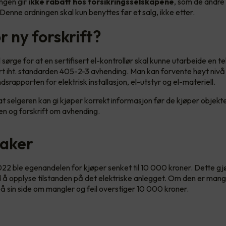
ngen gir
ikke rabatt hos forsikringsselskapene
, som de andr
Denne ordningen skal kun benyttes før et salg, ikke etter.
 ny forskrift?
sørge for at en sertifisert el-kontrollør skal kunne utarbeide en te
rt iht. standarden 405-2-3 avhending. Man kan forvente høyt nivå
ndsrapporten for elektrisk installasjon, el-utstyr og el-materiell.
at selgeren kan gi kjøper korrekt informasjon før de kjøper objektet
n og forskrift om avhending.
aker
2022 ble egenandelen for kjøper senket til 10 000 kroner. Dette gjø
 å opplyse tilstanden på det elektriske anlegget. Om den er mange
på sin side om mangler og feil overstiger 10 000 kroner.