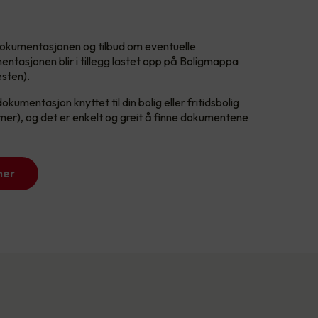
i dokumentasjonen og tilbud om eventuelle
entasjonen blir i tillegg lastet opp på Boligmappa
esten).
umentasjon knyttet til din bolig eller fritidsbolig
er), og det er enkelt og greit å finne dokumentene
her