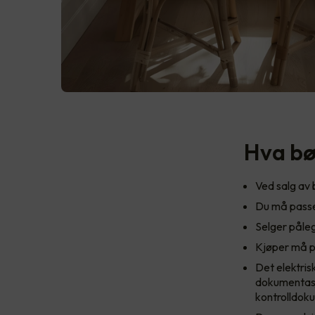
Hva bø
Ved salg av 
Du må passe
Selger påleg
Kjøper må p
Det elektris
dokumentasj
kontrolldoku