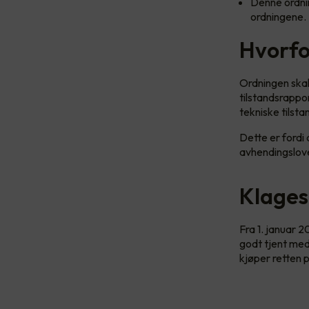
Denne ordni
ordningene. 
Hvorfor
Ordningen skal 
tilstandsrappo
tekniske tilsta
Dette er fordi 
avhendingslove
Klages
Fra 1. januar 
godt tjent med
kjøper retten 