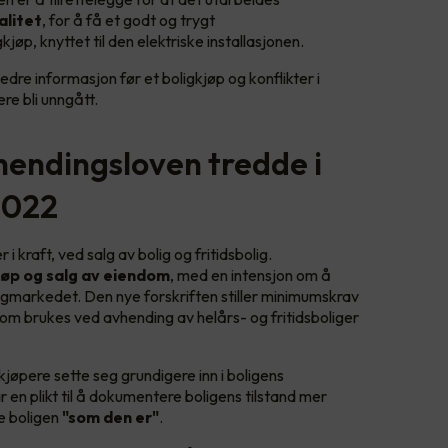
alitet
, for å få et godt og trygt
jøp, knyttet til den elektriske installasjonen.
dre informasjon før et boligkjøp og konflikter i
ere bli unngått.
hendingsloven tredde i
 2022
i kraft, ved salg av bolig og fritidsbolig.
jøp og salg av eiendom
, med en intensjon om å
igmarkedet. Den nye forskriften stiller minimumskrav
r som brukes ved avhending av helårs- og fritidsboliger
kjøpere sette seg grundigere inn i boligens
en plikt til å dokumentere boligens tilstand mer
ge boligen
"som den er"
.