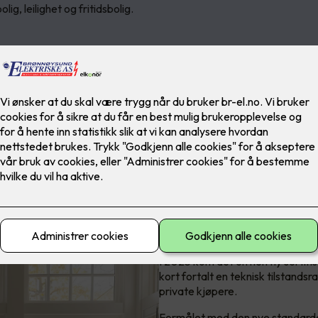
olig, leilighet og fritidsbolig.
Hva er NEK 40
I 2023 kom det en helt ny sertif
kort fortalt en teknisk tilstandsrap
private kjøpere.
Formålet med den nye standarden 