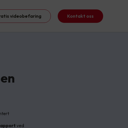
ratis videobefaring
Kontakt oss
 en
ntert
srapport
ved