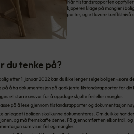
Når tilstandsrapporten oppfyller 
kjøperen klage på mangler i boli
parter, og et lavere konfliktnivå e
r du tenke på?
bolig etter 1. januar 2022 kan du ikke lenger selge boligen
«som de
 på å ha dokumentasjon på godkjente tilstandsrapporter for din b
ges et større ansvar for å oppdage skjulte feil eller mangler.
asse på å lese gjennom tilstandsrapporter og dokumentasjon nøye
ke anlegget i boligen skal kunne dokumenteres. Om du ikke har de
onen, og må fremskaffe denne. Få gjennomført en elkontroll, og
mentasjon som viser feil og mangler.