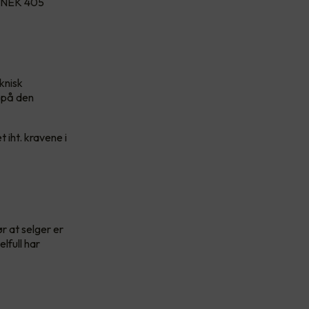
e NEK 405
knisk
 på den
 iht. kravene i
r at selger er
lfull har