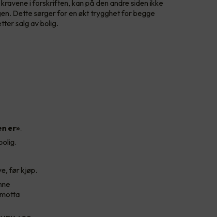
kravene i forskriften, kan på den andre siden ikke
gen. Dette sørger for en økt trygghet for begge
tter salg av bolig.
n er»
.
olig.
, før kjøp.
nne
 motta