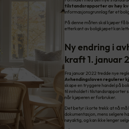
tilstandsrapporter av høy kv
informasjonsgrunnlag før et boligk
På denne måten skal kjøper få be
etterkant av boligkjøpet kan lett
Ny endring i av
kraft 1. januar
Fra januar 2022 tredde nye regler 
Avhendingsloven regulerer k
skape en tryggere handel på bol
til innholdet i tilstandsrapporte
når kjøperen er forbruker.
Det betyr i korte trekk at nå må 
dokumentasjon, mens selgere har 
nøyaktig, og kan ikke lenger sel