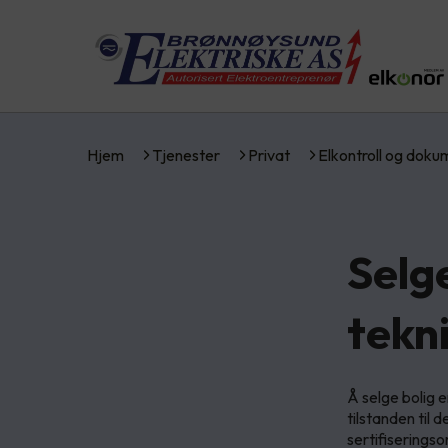
Hjem
Tjenester
Privat
Elkontroll og dok
Selg
tekn
Å selge bolig 
tilstanden til 
sertifiserings