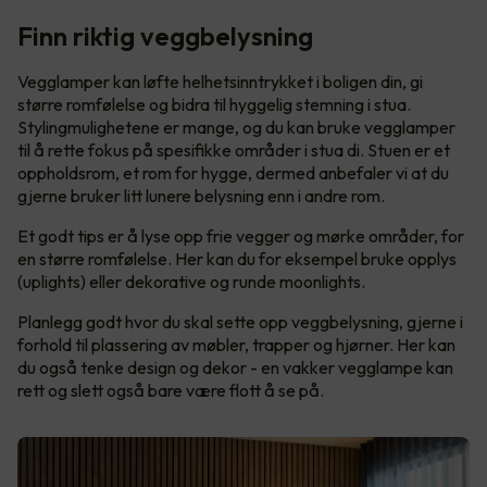
Finn riktig veggbelysning
Vegglamper kan løfte helhetsinntrykket i boligen din, gi
større romfølelse og bidra til hyggelig stemning i stua.
Stylingmulighetene er mange, og du kan bruke vegglamper
til å rette fokus på spesifikke områder i stua di. Stuen er et
oppholdsrom, et rom for hygge, dermed anbefaler vi at du
gjerne bruker litt lunere belysning enn i andre rom.
Et godt tips er å lyse opp frie vegger og mørke områder, for
en større romfølelse. Her kan du for eksempel bruke opplys
(uplights) eller dekorative og runde moonlights.
Planlegg godt hvor du skal sette opp veggbelysning, gjerne i
forhold til plassering av møbler, trapper og hjørner. Her kan
du også tenke design og dekor - en vakker vegglampe kan
rett og slett også bare være flott å se på.