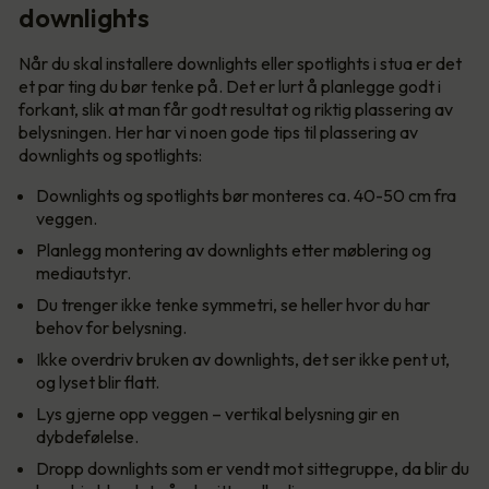
downlights
Når du skal installere downlights eller spotlights i stua er det
et par ting du bør tenke på. Det er lurt å planlegge godt i
forkant, slik at man får godt resultat og riktig plassering av
belysningen. Her har vi noen gode tips til plassering av
downlights og spotlights:
Downlights og spotlights bør monteres ca. 40-50 cm fra
veggen.
Planlegg montering av downlights etter møblering og
mediautstyr.
Du trenger ikke tenke symmetri, se heller hvor du har
behov for belysning.
Ikke overdriv bruken av downlights, det ser ikke pent ut,
og lyset blir flatt.
Lys gjerne opp veggen – vertikal belysning gir en
dybdefølelse.
Dropp downlights som er vendt mot sittegruppe, da blir du