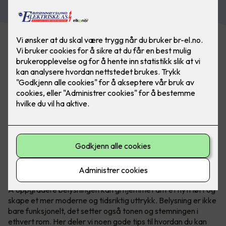
Belysning gjør mye for et rom, det skaper soner og
atmosfære. Med belysning er det kun fantasien som
stopper deg. Bilde: SG
Å oppgradere belysningen kan gi hjemmet ditt et nytt løft og
skape et mer moderne og tidsriktig uttrykk. Belysning er ikke
bare funksjonelt, det setter også tonen og stemningen i
ethvert rom. Her deler vi noen gode tips til hvordan du kan