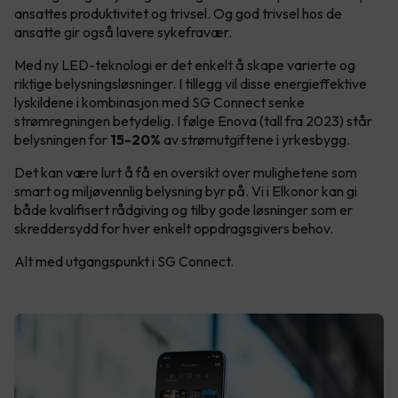
ansattes produktivitet og trivsel. Og god trivsel hos de
ansatte gir også lavere sykefravær.
Med ny LED-teknologi er det enkelt å skape varierte og
riktige belysningsløsninger. I tillegg vil disse energieffektive
lyskildene i kombinasjon med SG Connect senke
strømregningen betydelig. I følge Enova (tall fra 2023) står
belysningen for
15-20%
av strømutgiftene i yrkesbygg.
Det kan være lurt å få en oversikt over mulighetene som
smart og miljøvennlig belysning byr på. Vi i Elkonor kan gi
både kvalifisert rådgiving og tilby gode løsninger som er
skreddersydd for hver enkelt oppdragsgivers behov.
Alt med utgangspunkt i SG Connect.