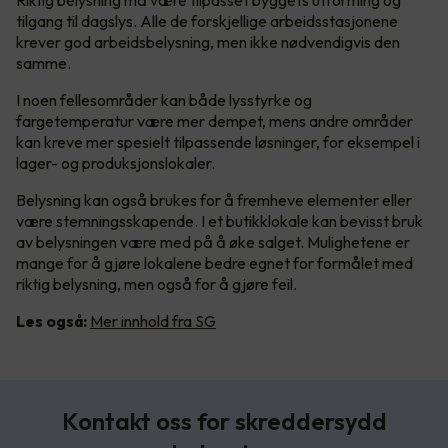
Riktig belysning må være tilpasset byggets utforming og
tilgang til dagslys. Alle de forskjellige arbeidsstasjonene
krever god arbeidsbelysning, men ikke nødvendigvis den
samme.
I noen fellesområder kan både lysstyrke og
fargetemperatur være mer dempet, mens andre områder
kan kreve mer spesielt tilpassende løsninger, for eksempel i
lager- og produksjonslokaler.
Belysning kan også brukes for å fremheve elementer eller
være stemningsskapende. I et butikklokale kan bevisst bruk
av belysningen være med på å øke salget. Mulighetene er
mange for å gjøre lokalene bedre egnet for formålet med
riktig belysning, men også for å gjøre feil.
Les også:
Mer innhold fra SG
Kontakt oss for skreddersydd