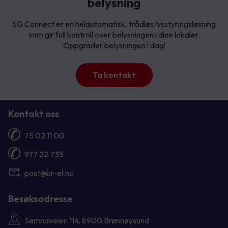
belysning
SG Connect er en helautomatisk, trådløs lysstyringsløsning
som gir full kontroll over belysningen i dine lokaler.
Oppgrader belysningen i dag!
Ta kontakt
Kontakt oss
75 02 11 00
977 22 735
post@br-el.no
Besøksadresse
Sømnaveien 114, 8900 Brønnøysund