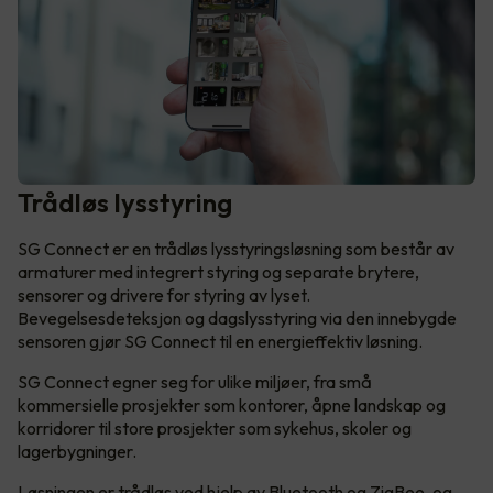
Trådløs lysstyring
SG Connect er en trådløs lysstyringsløsning som består av
armaturer med integrert styring og separate brytere,
sensorer og drivere for styring av lyset.
Bevegelsesdeteksjon og dagslysstyring via den innebygde
sensoren gjør SG Connect til en energieffektiv løsning.
SG Connect egner seg for ulike miljøer, fra små
kommersielle prosjekter som kontorer, åpne landskap og
korridorer til store prosjekter som sykehus, skoler og
lagerbygninger.
Løsningen er trådløs ved hjelp av Bluetooth og ZigBee, og