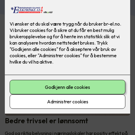
Bedre trivsel er lønnsomt
God og riktig belysning i næringslokaler har positiv effekt på