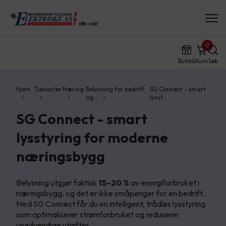
0
Butikk
Kurv
Søk
Hjem
Tjenester
Næring
Belysning for bedrift
SG Connect - smart
og…
lysst…
SG Connect - smart
lysstyring for moderne
næringsbygg
Belysning utgjør faktisk
15–20 %
av energiforbruket i
næringsbygg, og det er ikke småpenger for en bedrift.
Med SG Connect får du en intelligent, trådløs lysstyring
som optimaliserer strømforbruket og reduserer
unødvendige utgifter.