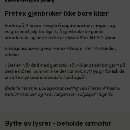
Bærekraftig belysning
Fretex gjenbruker ikke bare klær
Fretex på Alnabru trengte å oppdatere belysningen, og
valgte med hjelp fra Signify å gjenbruke de gamle
armaturene, og heller bytte alle lysstoffrør til LED-lysrør.
Lokasjonsansvarlig ved Fretex Alnabru, Ketil Arctander,
uttaler:
- Det er i vår ånd med gjenbruk, så vi liker at det blir gjort på
denne måten. Som om ikke det var nok, nytt lys gir faktisk de
ansatte mye bedre arbeidsforhold også”.
Bilde til venstre: Lokasjonsansvarlig ved Fretex Alnabru,
Ketil Arctander og Are Haagensen, salgssjef i Signify.
Bytte av lysrør - beholde armatur