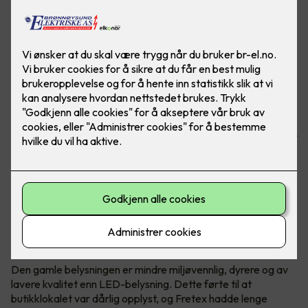
Butikken har spart masse penger på å bytte ut gamle lysrør
med nye LED-lys fra Signify. I tillegg gir de bedre lys.
Bilder: Signify, referanse: Fretex Alnabru
Utgått belysning måtte erstattes
Lysarmaturene i Fretex-butikken på Alnabru hadde
konvensjonelle lysstoffrør som inneholdt kvikksølv.
Den gamle belysningen er mindre miljøvennlig, dyrere og av
lavere kvalitet enn LED-belysning. Dette førte til at
butikklokalet var dårlig opplyst, og Fretex hadde lenge