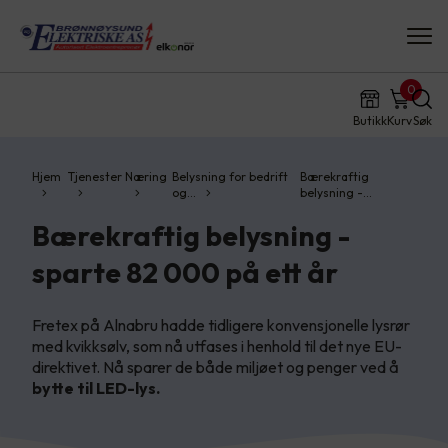
0
Butikk
Kurv
Søk
Hjem
Tjenester
Næring
Belysning for bedrift
Bærekraftig
og…
belysning -…
Bærekraftig belysning -
sparte 82 000 på ett år
Fretex på Alnabru hadde tidligere konvensjonelle lysrør
med kvikksølv, som nå utfases i henhold til det nye EU-
direktivet. Nå sparer de både miljøet og penger ved å
bytte til LED-lys.