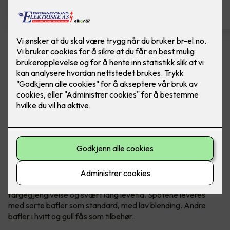
Spotskinne - Tube Micro Track,
Sort
Ferdig montert spotskinne fra SG. Sort
Tube Micro Track er en skinne med slanke, presise spoter
med minimalistisk, eksklusivt utseende. Den er lett å
montere i alle kjente takuttak og bokser i ulike typer rom i
boligen som soverom, stuer, entreer osv. Hver spot kan
rettes dit lyset trengs. Tube Micro Track har utmerket
fargegjengivelse og svært lang levetid. Spotene leveres
med sorte bafler som standard, med lav blending. Andre
bafler i hvitt og gull fås som tilbehør.