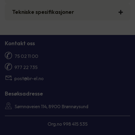
Tekniske spesifikasjoner
Kontakt oss
75 02 11 00
977 22 735
post@br-el.no
Besøksadresse
Sømnaveien 114, 8900 Brønnøysund
Org.no 998 415 535