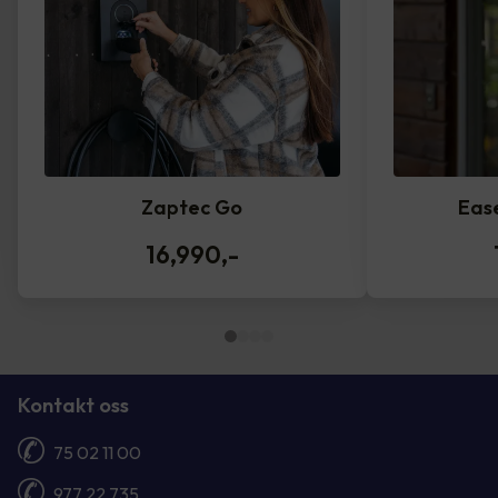
Zaptec Go
Eas
16,990
,-
Kontakt oss
75 02 11 00
977 22 735