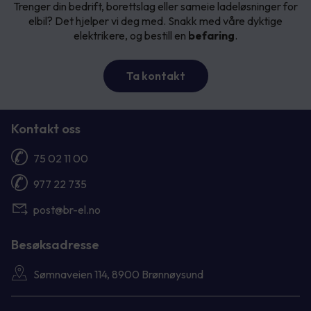
Trenger din bedrift, borettslag eller sameie ladeløsninger for
elbil? Det hjelper vi deg med. Snakk med våre dyktige
elektrikere, og bestill en
befaring
.
Ta kontakt
Kontakt oss
75 02 11 00
977 22 735
post@br-el.no
Besøksadresse
Sømnaveien 114, 8900 Brønnøysund