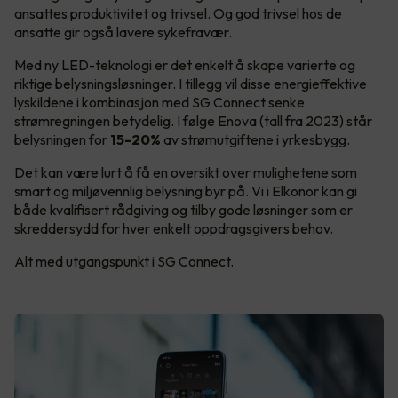
ansattes produktivitet og trivsel. Og god trivsel hos de
ansatte gir også lavere sykefravær.
Med ny LED-teknologi er det enkelt å skape varierte og
riktige belysningsløsninger. I tillegg vil disse energieffektive
lyskildene i kombinasjon med SG Connect senke
strømregningen betydelig. I følge Enova (tall fra 2023) står
belysningen for
15-20%
av strømutgiftene i yrkesbygg.
Det kan være lurt å få en oversikt over mulighetene som
smart og miljøvennlig belysning byr på. Vi i Elkonor kan gi
både kvalifisert rådgiving og tilby gode løsninger som er
skreddersydd for hver enkelt oppdragsgivers behov.
Alt med utgangspunkt i SG Connect.