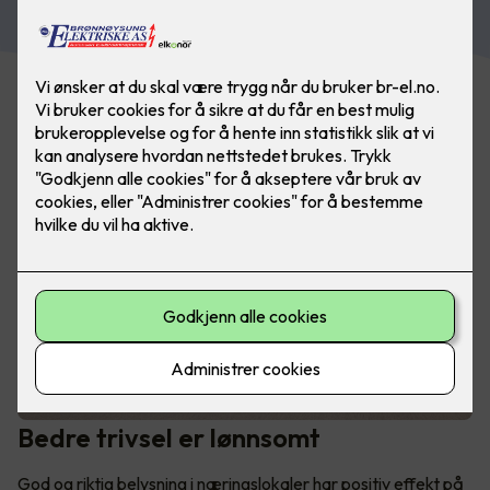
Bedre trivsel er lønnsomt
God og riktig belysning i næringslokaler har positiv effekt på