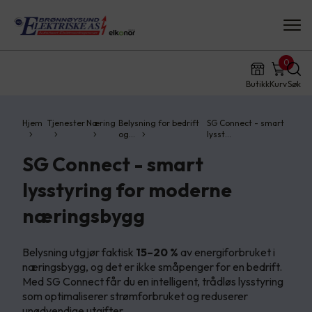
0
Butikk
Kurv
Søk
Hjem
Tjenester
Næring
Belysning for bedrift
SG Connect - smart
og…
lysst…
SG Connect - smart
lysstyring for moderne
næringsbygg
Belysning utgjør faktisk
15–20 %
av energiforbruket i
næringsbygg, og det er ikke småpenger for en bedrift.
Med SG Connect får du en intelligent, trådløs lysstyring
som optimaliserer strømforbruket og reduserer
unødvendige utgifter.