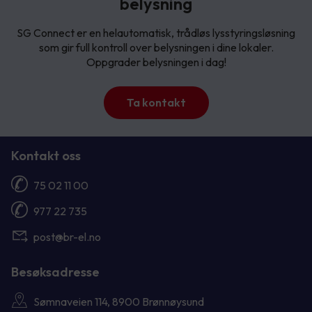
belysning
SG Connect er en helautomatisk, trådløs lysstyringsløsning
som gir full kontroll over belysningen i dine lokaler.
Oppgrader belysningen i dag!
Ta kontakt
Kontakt oss
75 02 11 00
977 22 735
post@br-el.no
Besøksadresse
Sømnaveien 114, 8900 Brønnøysund