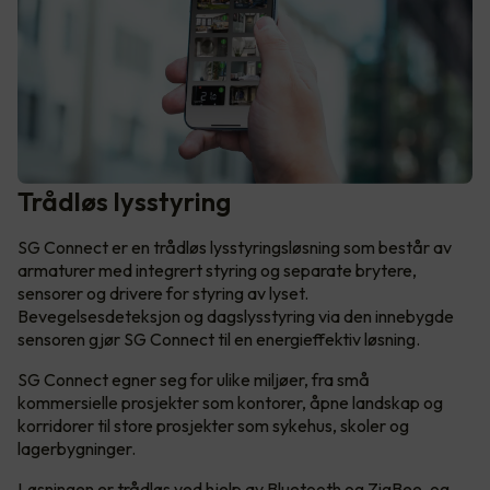
Trådløs lysstyring
SG Connect er en trådløs lysstyringsløsning som består av
armaturer med integrert styring og separate brytere,
sensorer og drivere for styring av lyset.
Bevegelsesdeteksjon og dagslysstyring via den innebygde
sensoren gjør SG Connect til en energieffektiv løsning.
SG Connect egner seg for ulike miljøer, fra små
kommersielle prosjekter som kontorer, åpne landskap og
korridorer til store prosjekter som sykehus, skoler og
lagerbygninger.
Løsningen er trådløs ved hjelp av Bluetooth og ZigBee, og