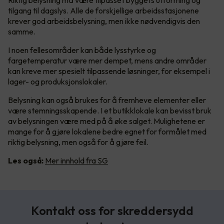
Riktig belysning må være tilpasset byggets utforming og
tilgang til dagslys. Alle de forskjellige arbeidsstasjonene
krever god arbeidsbelysning, men ikke nødvendigvis den
samme.
I noen fellesområder kan både lysstyrke og
fargetemperatur være mer dempet, mens andre områder
kan kreve mer spesielt tilpassende løsninger, for eksempel i
lager- og produksjonslokaler.
Belysning kan også brukes for å fremheve elementer eller
være stemningsskapende. I et butikklokale kan bevisst bruk
av belysningen være med på å øke salget. Mulighetene er
mange for å gjøre lokalene bedre egnet for formålet med
riktig belysning, men også for å gjøre feil.
Les også:
Mer innhold fra SG
Kontakt oss for skreddersydd