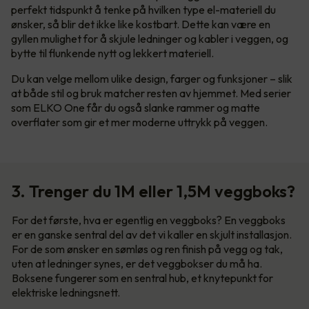
perfekt tidspunkt å tenke på hvilken type el-materiell du
ønsker, så blir det ikke like kostbart. Dette kan være en
gyllen mulighet for å skjule ledninger og kabler i veggen, og
bytte til flunkende nytt og lekkert materiell.
Du kan velge mellom ulike design, farger og funksjoner – slik
at både stil og bruk matcher resten av hjemmet. Med serier
som ELKO One får du også slanke rammer og matte
overflater som gir et mer moderne uttrykk på veggen.
3. Trenger du 1M eller 1,5M veggboks?
For det første, hva er egentlig en veggboks? En veggboks
er en ganske sentral del av det vi kaller en skjult installasjon.
For de som ønsker en sømløs og ren finish på vegg og tak,
uten at ledninger synes, er det veggbokser du må ha.
Boksene fungerer som en sentral hub, et knytepunkt for
elektriske ledningsnett.