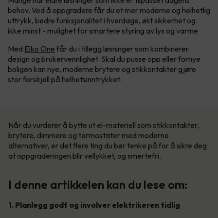
Mange har eldre løsninger som ikke er tilpasset dagens
behov. Ved å oppgradere får du et mer moderne og helhetlig
uttrykk, bedre funksjonalitet i hverdage, økt sikkerhet og
ikke minst - mulighet for smartere styring av lys og varme
Med
Elko One
får du i tillegg løsninger som kombinerer
design og brukervennlighet. Skal du pusse opp eller fornye
boligen kan nye, moderne brytere og stikkontakter gjøre
stor forskjell på helhetsinntrykket.
Når du vurderer å bytte ut el-materiell som stikkontakter,
brytere, dimmere og termostater med moderne
alternativer, er det flere ting du bør tenke på for å sikre deg
at oppgraderingen blir vellykket, og smertefri.
I denne artikkelen kan du lese om:
1. Planlegg godt og involver elektrikeren tidlig