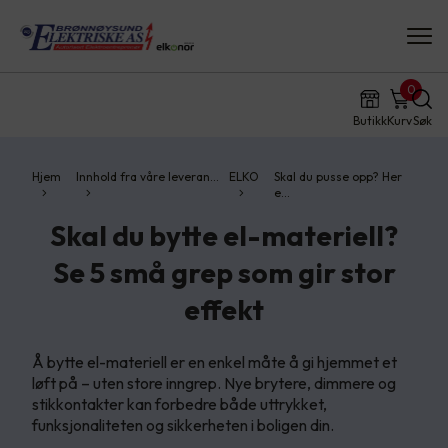
0
Butikk
Kurv
Søk
Hjem
Innhold fra våre leveran…
ELKO
Skal du pusse opp? Her
e…
Skal du bytte el-materiell?
Se 5 små grep som gir stor
effekt
Å bytte el-materiell er en enkel måte å gi hjemmet et
løft på – uten store inngrep. Nye brytere, dimmere og
stikkontakter kan forbedre både uttrykket,
funksjonaliteten og sikkerheten i boligen din.