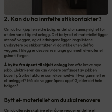
2. Kan du ha innfelte stikkontakter?
Om du har kjøpt en eldre bolig, er det stor sannsynlighet for
at den har et åpent anlegg. Det betyr at el-materiellet ligger
utenpå veggen, og at ledningene ligger langs listene.
Lysbrytere og stikkontakter vil da stikke ut en del fra
veggen. I tillegg er dessverre mange gammelt el-materiell
gulnet i fargen.
Å bytte fra åpent til skjult anlegg
kan ofte kreve mye
jobb. Elektrikeren din kan vurdere omfanget av jobben
basert på ulike faktorer som eksempelvis; Hvor gammelt er
el-anlegget? Må alle vegger åpnes opp? Gjelder det hele
boligen?
Bytt el-materiellet om du skal renovere
Om du allerede skal rive eller åpne vegger er dette et