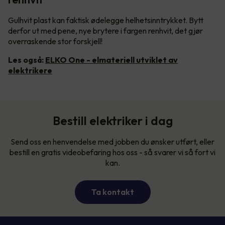
Gulhvit plast kan faktisk ødelegge helhetsinntrykket. Bytt
derfor ut med pene, nye brytere i fargen renhvit, det gjør
overraskende stor forskjell!
Les også:
ELKO One - elmateriell utviklet av
elektrikere
Bestill elektriker i dag
Send oss en henvendelse med jobben du ønsker utført, eller
bestill en gratis videobefaring hos oss - så svarer vi så fort vi
kan.
Ta kontakt