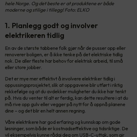
hele Norge. Og det beste er at produktene er både
moderne og stilige i tillegg! Foto: ELKO
1. Planlegg godt og involver
elektrikeren tidlig
En av de største tabbene folk gjør når de pusser opp eller
renoverer boligen, er å ikke tenke på det elektriske tidlig
nok. De aller fleste har behov for elektrisk arbeid, til små
eller store jobber.
Det er mye mer effektivt å involvere elektriker tidlig i
oppussingsprosjektet, slik at oppgavene blir utført i riktig
rekkefølge og at du avdekker muligheter du ikke har tenkt
på. Hvis du venter til alt er ferdig, kan dette resultere i at du
må rive opp gulv eller vegger på nytt for å oppnå planene
dine – og det blir en helt annen regning.
Våre elektrikere har god erfaring og kunnskap om gode
løsninger, som både er kostnadseffektive og tidsriktige. De
vil eksempelvis kunne rådgi deg om USB-C-uttak, som gir