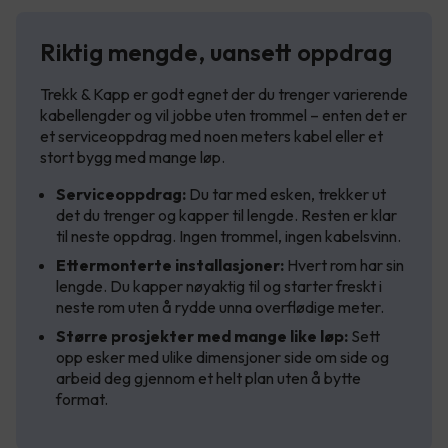
Riktig mengde, uansett oppdrag
Trekk & Kapp er godt egnet der du trenger varierende
kabellengder og vil jobbe uten trommel – enten det er
et serviceoppdrag med noen meters kabel eller et
stort bygg med mange løp.
Serviceoppdrag:
Du tar med esken, trekker ut
det du trenger og kapper til lengde. Resten er klar
til neste oppdrag. Ingen trommel, ingen kabelsvinn.
Ettermonterte installasjoner:
Hvert rom har sin
lengde. Du kapper nøyaktig til og starter freskt i
neste rom uten å rydde unna overflødige meter.
Større prosjekter med mange like løp:
Sett
opp esker med ulike dimensjoner side om side og
arbeid deg gjennom et helt plan uten å bytte
format.