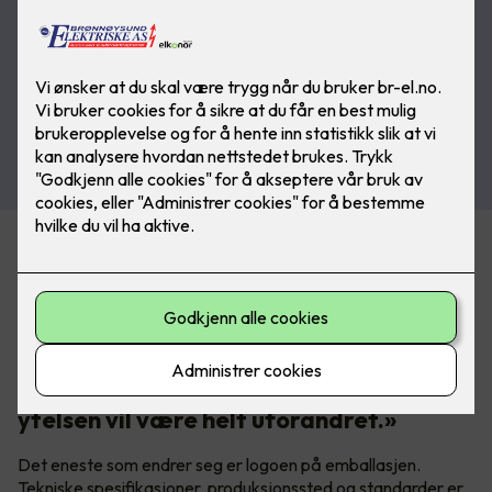
Prysmian Group har eid Draka siden 2011. Nå samles alle
varemerkene under ett navn. Prysmian er tydelige på hva
det betyr i praksis:
«Bare navnet forandres, produktene er
de samme: Kvaliteten, funksjonene og
ytelsen vil være helt uforandret.»
Det eneste som endrer seg er logoen på emballasjen.
Tekniske spesifikasjoner, produksjonssted og standarder er