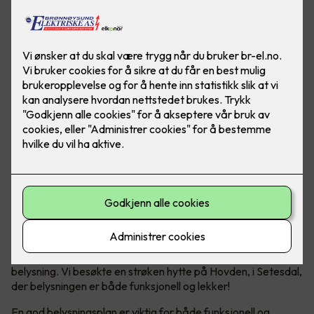
Vi nordmenn elsker å dra på hytta, det er det ikke noe tvil
om. En viktig trivselsfaktor på hytta er god og riktig
belysning. Vi besøkte en strøken hytte på Hovden, i Setesdal,
der belysningen er både funksjonell og lekker!
En god belysningsplan er viktig for både funksjonell og