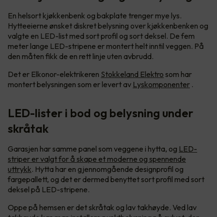
En helsort kjøkkenbenk og bakplate trenger mye lys.
Hytteeierne ønsket diskret belysning over kjøkkenbenken og
valgte en LED-list med sort profil og sort deksel. De fem
meter lange LED-stripene er montert helt inntil veggen. På
den måten fikk de en rett linje uten avbrudd.
Det er Elkonor-elektrikeren
Stokkeland Elektro
som har
montert belysningen som er levert av
Lyskomponenter
.
LED-lister i bod og belysning under
skråtak
Garasjen har samme panel som veggene i hytta, og
LED-
striper er valgt for å skape et moderne og spennende
uttrykk
. Hytta har en gjennomgående designprofil og
fargepallett, og det er dermed benyttet sort profil med sort
deksel på LED-stripene.
Oppe på hemsen er det skråtak og lav takhøyde. Ved lav