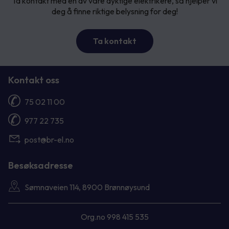
Ta kontakt med en av våre dyktige elektrikere, så hjelper vi
deg å finne riktige belysning for deg!
Ta kontakt
Kontakt oss
75 02 11 00
977 22 735
post@br-el.no
Besøksadresse
Sømnaveien 114, 8900 Brønnøysund
Org.no 998 415 535