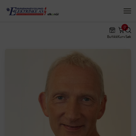
0
Butikk
Kurv
Søk