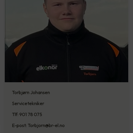
Torbjørn Johansen
Servicetekniker
Tlf: 901 78 075
E-post: Torbjorn@br-el.no