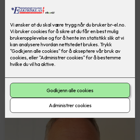
Steinar Johansen Lilleås
Daglig leder
Tlf: 900 04 000
E-post: steinar@br-el.no