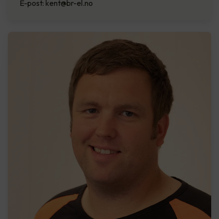
E-post: kent@br-el.no