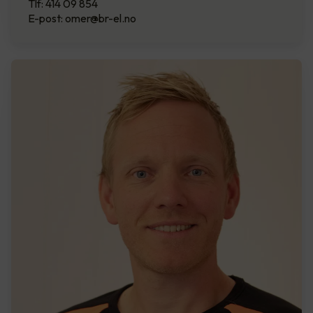
Tlf: 414 09 854
E-post: omer@br-el.no