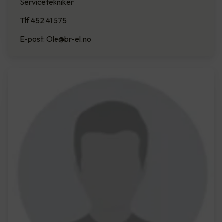
Servicetekniker
Tlf 452 41 575
E-post: Ole@br-el.no