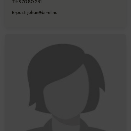
Tlf: 970 80 231
E-post: johan@br-el.no