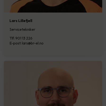
Lars Lillefjell
Servicetekniker
Tlf: 901 13 226
E-post: lars@br-el.no