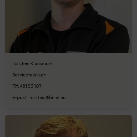
Torstein Klausmark
Servicetekniker
Tlf: 481 53 107
E-post: Torstein@br-el.no