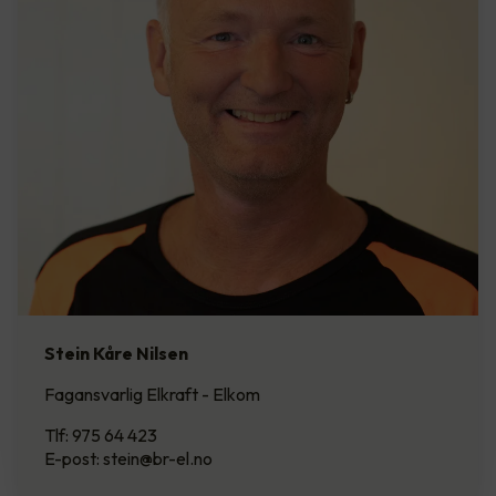
Stein Kåre Nilsen
Fagansvarlig Elkraft - Elkom
Tlf: 975 64 423
E-post: stein@br-el.no