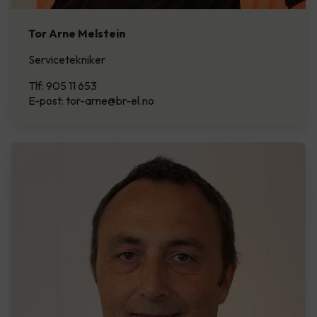
Tor Arne Melstein
Servicetekniker
Tlf: 905 11 653
E-post: tor-arne@br-el.no